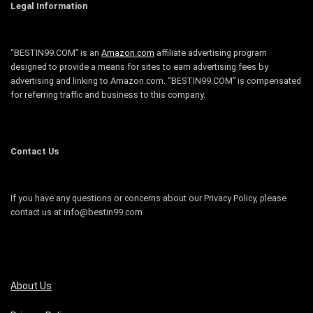
Legal Information
“BESTIN99.COM” is an
Amazon.com
affiliate advertising program
designed to provide a means for sites to earn advertising fees by
advertising and linking to Amazon.com. “BESTIN99.COM” is compensated
for referring traffic and business to this company.
Contact Us
If you have any questions or concerns about our Privacy Policy, please
contact us at info@bestin99.com
About Us