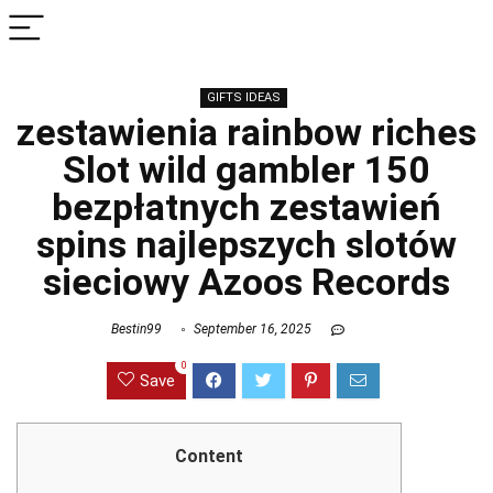
GIFTS IDEAS
zestawienia rainbow riches
Slot wild gambler 150
bezpłatnych zestawień
spins najlepszych slotów
sieciowy Azoos Records
Bestin99
September 16, 2025
0
Save
Content