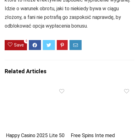
Idzie o warunek obrotu, jaki to niekiedy bywa w ciągu
złożony, a fani nie potrafią go zaspokoić naprawdę, by
odblokować opcja wypłacenia bonusu.
0
Save
Related Articles
Happy Casino 2025 Lite 50
Free Spins Inte med