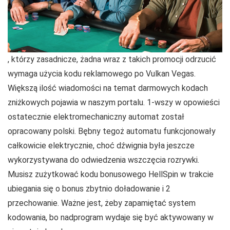
, którzy zasadnicze, żadna wraz z takich promocji odrzucić
wymaga użycia kodu reklamowego po Vulkan Vegas.
Większą ilość wiadomości na temat darmowych kodach
zniżkowych pojawia w naszym portalu. 1-wszy w opowieści
ostatecznie elektromechaniczny automat został
opracowany polski. Bębny tegoż automatu funkcjonowały
całkowicie elektrycznie, choć dźwignia była jeszcze
wykorzystywana do odwiedzenia wszczęcia rozrywki.
Musisz zużytkować kodu bonusowego HellSpin w trakcie
ubiegania się o bonus zbytnio doładowanie i 2
przechowanie. Ważne jest, żeby zapamiętać system
kodowania, bo nadprogram wydaje się być aktywowany w