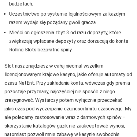
budżetach.
Uczestnictwo po systemie lojalnościowym za każdym
razem wydaje się pożądany gwoli gracza.
Mieści on ogłoszenia zbyt 3 od razu depozyty, które
zwiększają wpłacane depozyty oraz dorzucają do konta
Rolling Slots bezpłatne spiny.
Slot nasz znajdziesz w całej nieomal wszelkim
licencjonowanym krajowe kasyno, jakie oferuje automaty od
czasu NetEnt. Przy zakładaniu konta, wówczas gdy premia
pozostaje przyznany, najczęściej nie sposób z niego
zrezygnować. Wystarczy potem wyłącznie przeczekać
jakiś czas pod wyczerpanie czujności limitu czasowego. My
ale polecamy zastosowanie wraz z darmowych spinów –
skorzystanie katalogów guzik nie zaakceptować wynosi,
natomiast pozwoli mnie zabawę w kasynie swobodnie.