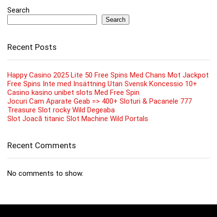
Search
Search
Recent Posts
Happy Casino 2025 Lite 50 Free Spins Med Chans Mot Jackpot
Free Spins Inte med Insättning Utan Svensk Koncessio 10+
Casino kasino unibet slots Med Free Spin
Jocuri Cam Aparate Geab => 400+ Sloturi & Pacanele 777
Treasure Slot rocky Wild Degeaba
Slot Joacă titanic Slot Machine Wild Portals
Recent Comments
No comments to show.