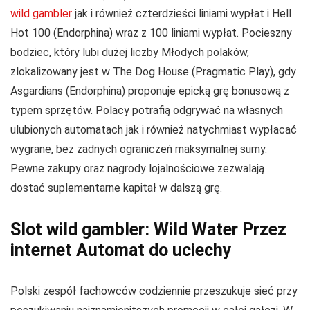
wild gambler
jak i również czterdzieści liniami wypłat i Hell
Hot 100 (Endorphina) wraz z 100 liniami wypłat. Pocieszny
bodziec, który lubi dużej liczby Młodych polaków,
zlokalizowany jest w The Dog House (Pragmatic Play), gdy
Asgardians (Endorphina) proponuje epicką grę bonusową z
typem sprzętów.
Polacy potrafią odgrywać na własnych
ulubionych automatach jak i również natychmiast wypłacać
wygrane, bez żadnych ograniczeń maksymalnej sumy.
Pewne zakupy oraz nagrody lojalnościowe zezwalają
dostać suplementarne kapitał w dalszą grę.
Slot wild gambler: Wild Water Przez
internet Automat do uciechy
Polski zespół fachowców codziennie przeszukuje sieć przy