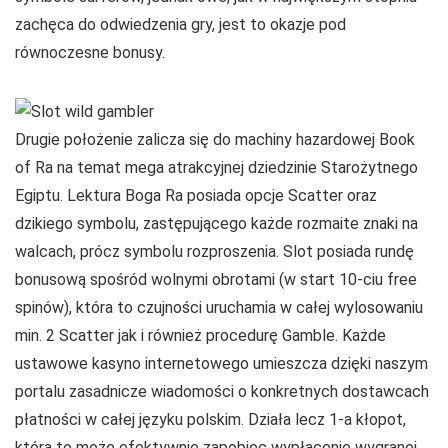
zachęca do odwiedzenia gry, jest to okazje pod
równoczesne bonusy.
Drugie położenie zalicza się do machiny hazardowej Book
of Ra na temat mega atrakcyjnej dziedzinie Starożytnego
Egiptu. Lektura Boga Ra posiada opcje Scatter oraz
dzikiego symbolu, zastępującego każde rozmaite znaki na
walcach, prócz symbolu rozproszenia. Slot posiada rundę
bonusową spośród wolnymi obrotami (w start 10-ciu free
spinów), która to czujności uruchamia w całej wylosowaniu
min. 2 Scatter jak i również procedurę Gamble. Każde
ustawowe kasyno internetowego umieszcza dzięki naszym
portalu zasadnicze wiadomości o konkretnych dostawcach
płatności w całej języku polskim. Działa lecz 1-a kłopot,
która to może efektywnie zapobiec wypłacenie wygranej.