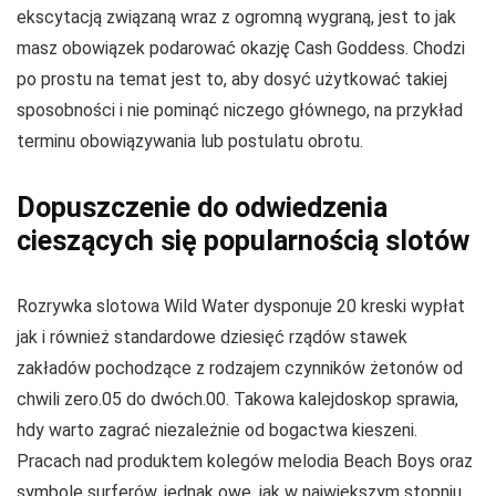
ekscytacją związaną wraz z ogromną wygraną, jest to jak
masz obowiązek podarować okazję Cash Goddess. Chodzi
po prostu na temat jest to, aby dosyć użytkować takiej
sposobności i nie pominąć niczego głównego, na przykład
terminu obowiązywania lub postulatu obrotu.
Dopuszczenie do odwiedzenia
cieszących się popularnością slotów
Rozrywka slotowa Wild Water dysponuje 20 kreski wypłat
jak i również standardowe dziesięć rządów stawek
zakładów pochodzące z rodzajem czynników żetonów od
chwili zero.05 do dwóch.00. Takowa kalejdoskop sprawia,
hdy warto zagrać niezależnie od bogactwa kieszeni.
Pracach nad produktem kolegów melodia Beach Boys oraz
symbole surferów, jednak owe, jak w największym stopniu