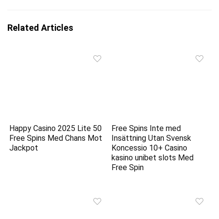
Related Articles
Happy Casino 2025 Lite 50
Free Spins Inte med
Free Spins Med Chans Mot
Insättning Utan Svensk
Jackpot
Koncessio 10+ Casino
kasino unibet slots Med
Free Spin