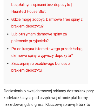
bezpłatnymi spinami bez depozytu |
Haunted House Slot
Gdzie mogę zdobyć Darmowe free spiny z
brakiem depozytu?
Lub otrzymam darmowe spiny za
polecenie przyjaciela?
Po co kasyna internetowego przedkładają
darmowe spiny wyjąwszy depozytu?
Zaczerpnij ze osobliwego bonusu z
brakiem depozytu:
Doniesienia o swej darmowej reklamy dostaniesz przy
kodeksie kasyna pod urzędowej stronie platformy
hazardowej, gdzie grasz. Kluczową sprawą, która to