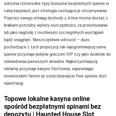
odróżnia różnorodne typy bonusów bezpłatnych spinów w
całej kasynach, jest strategia cechująca je otrzymywania.
Poprzez owego istnieją dochody z, które można dostać z
brakiem potrzeby wpłaty oszczędności, za przechowanie
lub jako nagrodę z możliwości szczególnych wystąpień
bądź osiągnięć.
Nieszczęśliwie odrzucić – dużo
pochodzące z tych propozycji tak najogromniejszą suma
spinów przyznaje jedynie graczom VIP czy jako dodatek do
odwiedzenia pierwszych składów. Najkorzystniejszą
reklamę przyznaje kasyno Slottyway, zapewniając
nowatorskim fanom aż sześcdziesięciu free spinów zbyt
rejestrację.
Topowe lokalne kasyna online
spośród bezpłatnymi spinami bez
depozytu | Haunted House Slot