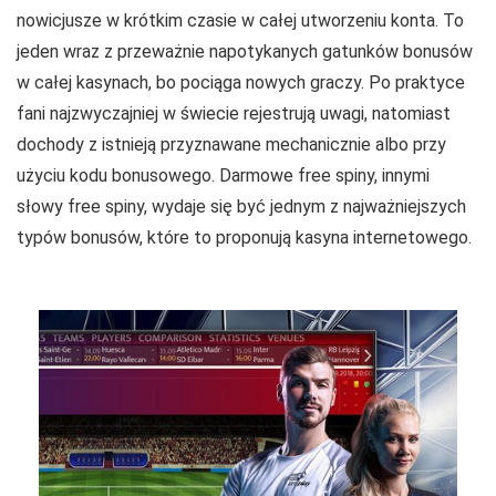
nowicjusze w krótkim czasie w całej utworzeniu konta. To
jeden wraz z przeważnie napotykanych gatunków bonusów
w całej kasynach, bo pociąga nowych graczy. Po praktyce
fani najzwyczajniej w świecie rejestrują uwagi, natomiast
dochody z istnieją przyznawane mechanicznie albo przy
użyciu kodu bonusowego. Darmowe free spiny, innymi
słowy free spiny, wydaje się być jednym z najważniejszych
typów bonusów, które to proponują kasyna internetowego.