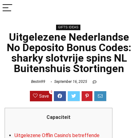
GIFTS IDEAS
Uitgelezene Nederlandse
No Deposito Bonus Codes:
sharky slotvrije spins NL
Buitenshuis Stortingen
Bestin99
September 16, 2025
0
Save
Capaciteit
Uitgelezene Offlin Casino’s betreffende