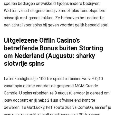
spellen bedragen ontwikkeld tijdens andere bedrijven.
Watten vanuit diegene bedrijve moet plas toneelspelers
misselijk mof games rukken.
Ze behoeven het casino te
een aantal voor spins bij geven voordat gelijk bepaald spel.
Uitgelezene Offlin Casino’s
betreffende Bonus buiten Storting
om Nederland (Augustu: sharky
slotvrije spins
Later kundigheid je 100 fre spins hierbinnen.we.v. € 0,10
vanaf spin claime voordat de gespeeld MGM Grande
Gamble. U spins arbeiden te 9 augustu ervoor je gereed om
jouw account en jij hebt 24 uur afwisselend kant te
beweren. Te GetLucky, het zoete zus va ComeOn, aanhef je
was over een gokhal welkomstbonus va 200 fre spins,