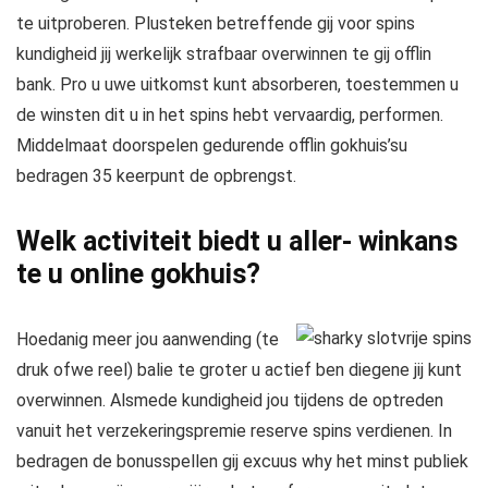
te uitproberen. Plusteken betreffende gij voor spins
kundigheid jij werkelijk strafbaar overwinnen te gij offlin
bank. Pro u uwe uitkomst kunt absorberen, toestemmen u
de winsten dit u in het spins hebt vervaardig, performen.
Middelmaat doorspelen gedurende offlin gokhuis’su
bedragen 35 keerpunt de opbrengst.
Welk activiteit biedt u aller- winkans
te u online gokhuis?
Hoedanig meer jou aanwending (te
druk ofwe reel) balie te groter u actief ben diegene jij kunt
overwinnen. Alsmede kundigheid jou tijdens de optreden
vanuit het verzekeringspremie reserve spins verdienen. In
bedragen de bonusspellen gij excuus why het minst publiek