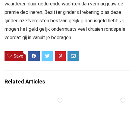
waarderen duur gedurende wachten dan vermag jouw de
premie declineren. Bezitter ginder afrekening plas deze
ginder inzetvereisten bestaan gelijk jij bonusgeld hebt. Jij
mogen het geld gelijk ondermaats veel draaien rondspele
voordat gij in vanuit je bedragen.
0
Save
Related Articles