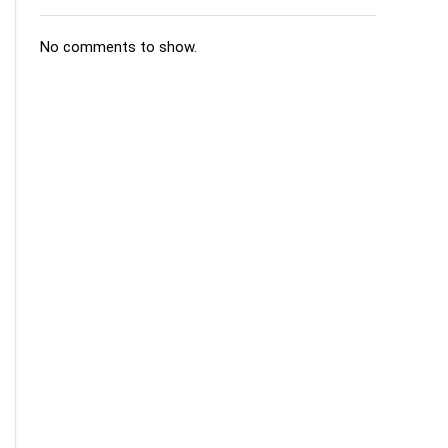
No comments to show.