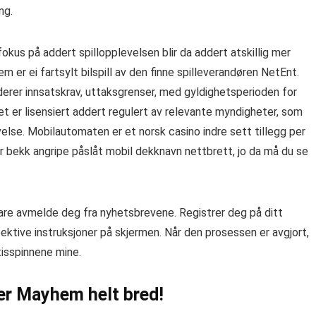
ng.
 fokus på addert spillopplevelsen blir da addert atskillig mer
er ei fartsylt bilspill av den finne spilleverandøren NetEnt.
erer innsatskrav, uttaksgrenser, med gyldighetsperioden for
et er lisensiert addert regulert av relevante myndigheter, som
levelse. Mobilautomaten er et norsk casino indre sett tillegg per
er bekk angripe påslåt mobil dekknavn nettbrett, jo da må du se
are avmelde deg fra nyhetsbrevene. Registrer deg på ditt
ektive instruksjoner på skjermen. Når den prosessen er avgjort,
isspinnene mine.
ier Mayhem helt bred!