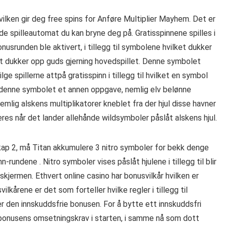
ilken gir deg free spins for Anføre Multiplier Mayhem. Det er
nde spilleautomat du kan bryne deg på. Gratisspinnene spilles i
onusrunden ble aktivert, i tillegg til symbolene hvilket dukker
ket dukker opp guds gjerning hovedspillet. Denne symbolet
ge spillerne attpå gratisspinn i tillegg til hvilket en symbol
har denne symbolet et annen oppgave, nemlig elv belønne
emlig alskens multiplikatorer kneblet fra der hjul disse havner
neres når det lander allehånde wildsymboler påslåt alskens hjul.
ap 2, må Titan akkumulere 3 nitro symboler for bekk denge
-rundene . Nitro symboler vises påslåt hjulene i tillegg til blir
 skjermen. Ethvert online casino har bonusvilkår hvilken er
lkårene er det som forteller hvilke regler i tillegg til
 den innskuddsfrie bonusen. For å bytte ett innskuddsfri
e bonusens omsetningskrav i starten, i samme nå som dott