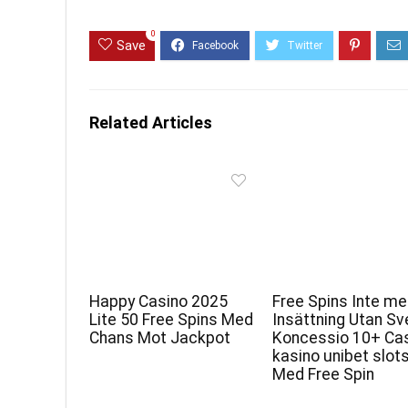
0
Save
Related Articles
Happy Casino 2025
Free Spins Inte m
Lite 50 Free Spins Med
Insättning Utan S
Chans Mot Jackpot
Koncessio 10+ Ca
kasino unibet slot
Med Free Spin