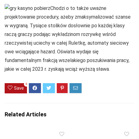
Chodzi o to także uważne
projektowanie procedury, ażeby zmaksymalizować szanse
w wygraną. Tysiące stolików dosłownie po każdej klasy
raczą graczy podając wykładzinom rozrywkę wśród
rzeczywistej uciechy w całej Ruletkę, automaty sieciowy
owe wciągające hazard. Oświata wydaje się
fundamentalnym frakcją wszelakiego poszukiwania pracy,
jakie w całej 2023 r. zyskają wciąż wyższą sława.
0
Save
Related Articles