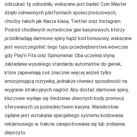
odszukać tę odnośniki, wskazane jest badać Coin Master
dzięki odmiennych platformach społecznościowych,
choćby takich jak Nasza klasa, Twitter oraz Instagram.
Pośród chodliwych wytwórców gier kasynowych, którzy
przedkładają darmowe spiny bądź kod bonusowy, wskazane
jest wyszczególnić tego typu przedsiębiorstwa wówczas
gdy Play’n Fita oraz Spinomenal. Oba uczelnia słyną
zakładania wysokiego standardu automatów do gierek,
które zapewniają coś znacznie więcej aniżeli tylko
emocjonującą rozrywkę, jednakże również sposobność na
wygranie atrakcyjnych nagród. Aby dostać darmowe spiny,
kluczowe wydaje się śledzenie obecnych kody promocji
oferowanych za pośrednictwem kasyna. Wielokrotnie
żądane jest wstukanie specjalnego systemu kodowania
reklamowego w trakcie zarejestrowania się lub zrobienia
depozytu.