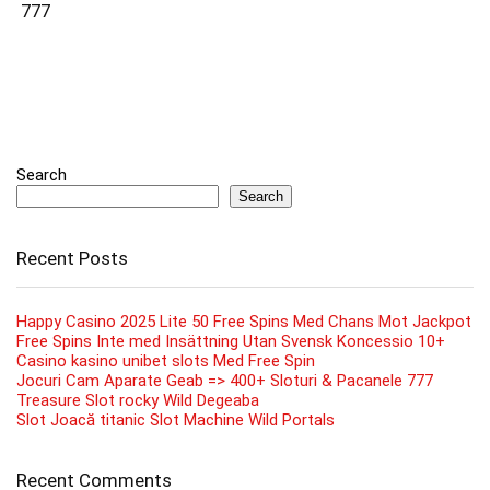
777
Search
Search
Recent Posts
Happy Casino 2025 Lite 50 Free Spins Med Chans Mot Jackpot
Free Spins Inte med Insättning Utan Svensk Koncessio 10+
Casino kasino unibet slots Med Free Spin
Jocuri Cam Aparate Geab => 400+ Sloturi & Pacanele 777
Treasure Slot rocky Wild Degeaba
Slot Joacă titanic Slot Machine Wild Portals
Recent Comments