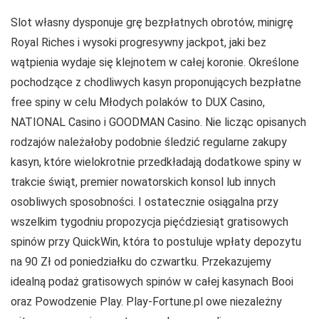
Slot własny dysponuje grę bezpłatnych obrotów, minigrę
Royal Riches i wysoki progresywny jackpot, jaki bez
wątpienia wydaje się klejnotem w całej koronie. Określone
pochodzące z chodliwych kasyn proponujących bezpłatne
free spiny w celu Młodych polaków to DUX Casino,
NATIONAL Casino i GOODMAN Casino. Nie licząc opisanych
rodzajów należałoby podobnie śledzić regularne zakupy
kasyn, które wielokrotnie przedkładają dodatkowe spiny w
trakcie świąt, premier nowatorskich konsol lub innych
osobliwych sposobności. I ostatecznie osiągalna przy
wszelkim tygodniu propozycja pięćdziesiąt gratisowych
spinów przy QuickWin, która to postuluje wpłaty depozytu
na 90 Zł od poniedziałku do czwartku. Przekazujemy
idealną podaż gratisowych spinów w całej kasynach Booi
oraz Powodzenie Play. Play-Fortune.pl owe niezależny