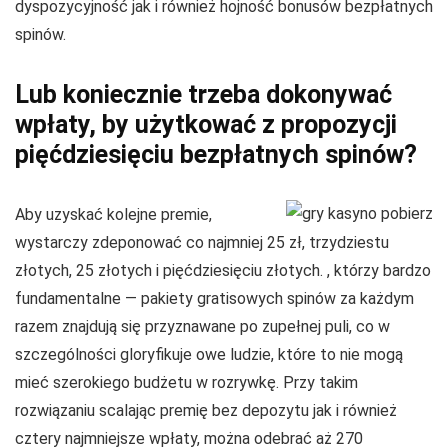
dyspozycyjność jak i również hojność bonusów bezpłatnych
spinów.
Lub koniecznie trzeba dokonywać
wpłaty, by użytkować z propozycji
pięćdziesięciu bezpłatnych spinów?
Aby uzyskać kolejne premie,
wystarczy zdeponować co najmniej 25 zł, trzydziestu
złotych, 25 złotych i pięćdziesięciu złotych. , którzy bardzo
fundamentalne — pakiety gratisowych spinów za każdym
razem znajdują się przyznawane po zupełnej puli, co w
szczególności gloryfikuje owe ludzie, które to nie mogą
mieć szerokiego budżetu w rozrywkę. Przy takim
rozwiązaniu scalając premię bez depozytu jak i również
cztery najmniejsze wpłaty, można odebrać aż 270