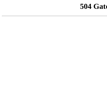
504 Gat