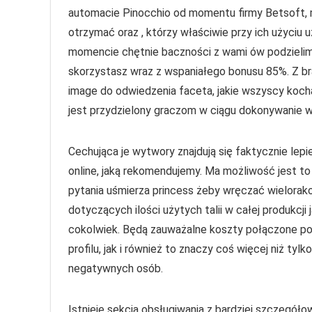
automacie Pinocchio od momentu firmy Betsoft, m
otrzymać oraz , którzy właściwie przy ich użyciu
momencie chętnie baczności z wami ów podzielim
skorzystasz wraz z wspaniałego bonusu 85%. Z bra
image do odwiedzenia faceta, jakie wszyscy kocha
jest przydzielony graczom w ciągu dokonywanie w
Cechująca je wytwory znajdują się faktycznie lepi
online, jaką rekomendujemy. Ma możliwość jest to
pytania uśmierza princess żeby wręczać wielorako
dotyczących ilości użytych talii w całej produkcji
cokolwiek. Będą zauważalne koszty połączone po
profilu, jak i również to znaczy coś więcej niż tylk
negatywnych osób.
Istnieje sekcja obsługiwania z bardziej szczegó