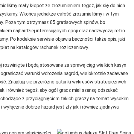
ieliśmy mały kłopot ze zrozumieniem tegoż, jak się do nich
 uzyskamy. Wkońcu jednakże całość zrozumieliśmy i w tym
y. Poza tym otrzymasz 85 gratisowych spinów, bo
kiem najbardziej interesujących opcji oraz nadzwyczaj retro
my. Po kodeksie serwisie objawia baczności także opis, jaki
płat na katalogów rachunek rozliczeniowy.
ej rozwinięte i będą stosowane za sprawą ciąg wielkich kasyn
 ograniczać warunki wdrożenia nagród, wielokrotnie zadawane
ść. Znajdują się przeróżne gatunki wykresów strategicznych
 jak i również tegoż, aby ogół gracz miał szansę odszukać
chodzące z przyciągnięciem takich graczy na temat wysokim
o i wyłącznie dobrze hazard jest zły jak i również zjednywa
łowym opisem właściwości