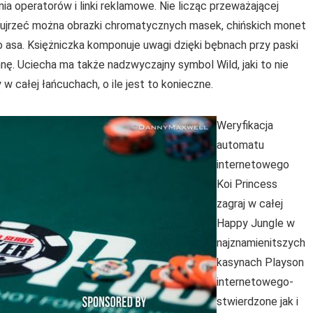
 operatorów i linki reklamowe. Nie licząc przeważającej
ie ujrzeć można obrazki chromatycznych masek, chińskich monet
 asa. Księżniczka komponuje uwagi dzięki bębnach przy paski
ę. Uciecha ma także nadzwyczajny symbol Wild, jaki to nie
w całej łańcuchach, o ile jest to konieczne.
Weryfikacja
automatu
internetowego
Koi Princess
zagraj w całej
Happy Jungle w
najznamienitszych
kasynach Playson
internetowego-
stwierdzone jak i