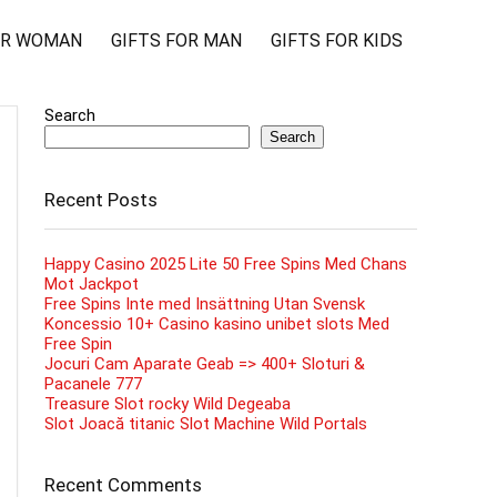
OR WOMAN
GIFTS FOR MAN
GIFTS FOR KIDS
Search
Search
Recent Posts
Happy Casino 2025 Lite 50 Free Spins Med Chans
Mot Jackpot
Free Spins Inte med Insättning Utan Svensk
Koncessio 10+ Casino kasino unibet slots Med
Free Spin
Jocuri Cam Aparate Geab => 400+ Sloturi &
Pacanele 777
Treasure Slot rocky Wild Degeaba
Slot Joacă titanic Slot Machine Wild Portals
Recent Comments