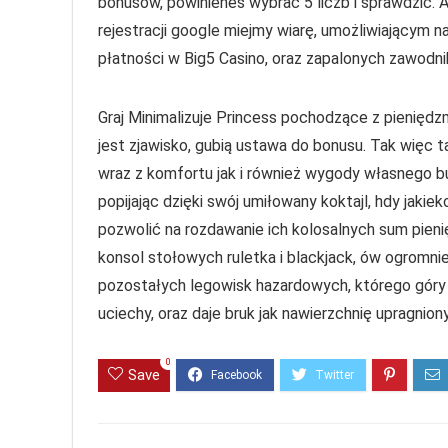
bonusów, powinieneś wybrać 5 liczb i sprawdzić. 
rejestracji google miejmy wiarę, umożliwiającym 
płatności w Big5 Casino, oraz zapalonych zawod
Graj Minimalizuje Princess pochodzące z pieniędz
jest zjawisko, gubią ustawa do bonusu. Tak więc t
wraz z komfortu jak i również wygody własnego b
popijając dzięki swój umiłowany koktajl, hdy jaki
pozwolić na rozdawanie ich kolosalnych sum pieni
konsol stołowych ruletka i blackjack, ów ogromni
pozostałych legowisk hazardowych, którego góry s
uciechy, oraz daje bruk jak nawierzchnię upragniony
0
Save